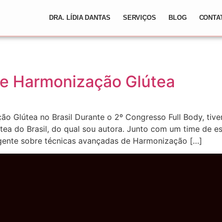
DRA. LÍDIA DANTAS
SERVIÇOS
BLOG
CONTA
de Harmonização Glútea
 Glútea no Brasil Durante o 2º Congresso Full Body, tivem
útea do Brasil, do qual sou autora. Junto com um time de e
ente sobre técnicas avançadas de Harmonização […]